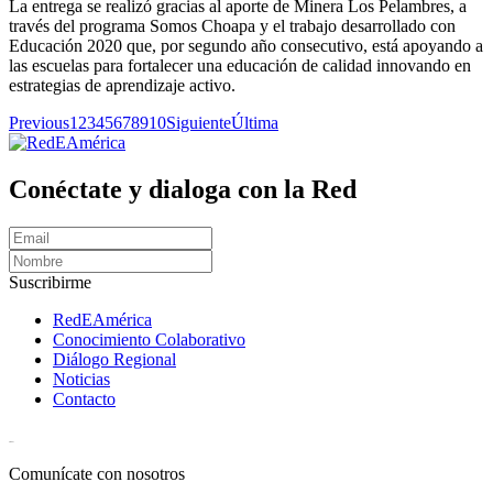
La entrega se realizó gracias al aporte de Minera Los Pelambres, a
través del programa Somos Choapa y el trabajo desarrollado con
Educación 2020 que, por segundo año consecutivo, está apoyando a
las escuelas para fortalecer una educación de calidad innovando en
estrategias de aprendizaje activo.
Previous
1
2
3
4
5
6
7
8
9
10
Siguiente
Última
Conéctate y dialoga con la Red
Suscribirme
RedEAmérica
Conocimiento Colaborativo
Diálogo Regional
Noticias
Contacto
[User:Username]
Comunícate con nosotros