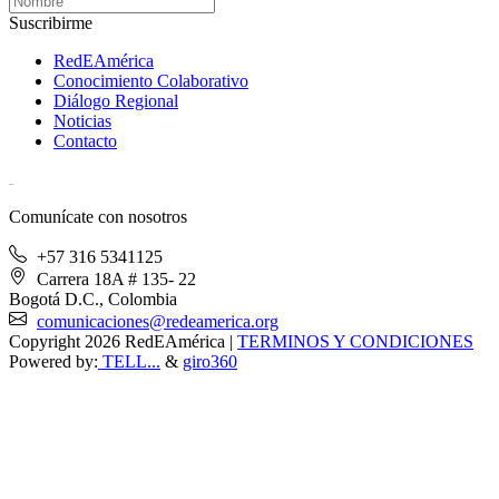
Suscribirme
RedEAmérica
Conocimiento Colaborativo
Diálogo Regional
Noticias
Contacto
[User:Username]
Comunícate con nosotros
+57 316 5341125
Carrera 18A # 135- 22
Bogotá D.C., Colombia
comunicaciones@redeamerica.org
Copyright 2026 RedEAmérica
|
TERMINOS Y CONDICIONES
Powered by:
TELL...
&
giro360