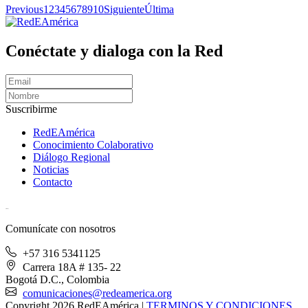
Previous
1
2
3
4
5
6
7
8
9
10
Siguiente
Última
Conéctate y dialoga con la Red
Suscribirme
RedEAmérica
Conocimiento Colaborativo
Diálogo Regional
Noticias
Contacto
[User:Username]
Comunícate con nosotros
+57 316 5341125
Carrera 18A # 135- 22
Bogotá D.C., Colombia
comunicaciones@redeamerica.org
Copyright 2026 RedEAmérica
|
TERMINOS Y CONDICIONES