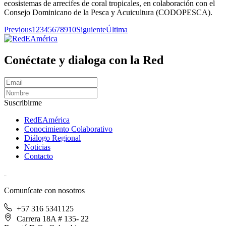
ecosistemas de arrecifes de coral tropicales, en colaboración con el
Consejo Dominicano de la Pesca y Acuicultura (CODOPESCA).
Previous
1
2
3
4
5
6
7
8
9
10
Siguiente
Última
Conéctate y dialoga con la Red
Suscribirme
RedEAmérica
Conocimiento Colaborativo
Diálogo Regional
Noticias
Contacto
[User:Username]
Comunícate con nosotros
+57 316 5341125
Carrera 18A # 135- 22