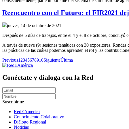
consecuentemente,
parte importante del sistema de suministro de agu
Reencuentro con el Futuro: el FIR2021 dejó
jueves, 14 de octubre de 2021
Después de 5 días de trabajos, entre el 4 y el 8 de octubre, concluy
A través de nueve (9) sesiones temáticas con 30 expositores, Rondas d
las prácticas de las cuáles podemos aprender, el rol y las contribucione
Previous
1
2
3
4
5
6
7
8
9
10
Siguiente
Última
Conéctate y dialoga con la Red
Suscribirme
RedEAmérica
Conocimiento Colaborativo
Diálogo Regional
Noticias