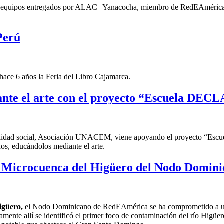
s equipos entregados por ALAC | Yanacocha, miembro de RedEAmérica par
Perú
ace 6 años la Feria del Libro Cajamarca.
nte el arte con el proyecto “Escuela DEC
idad social, Asociación UNACEM, viene apoyando el proyecto “Escuel
ños, educándolos mediante el arte.
 la Microcuenca del Higüero del Nodo Domi
igüero
,
el
Nodo Dominicano de RedEAmérica
se ha comprometido a
amente allí
se identificó el primer foco de contaminación del río Higüer