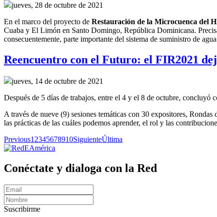
jueves, 28 de octubre de 2021
En el marco del
p
royecto
de
R
estauración de la
M
icrocuenca del H
Cuaba y El Limón en Santo Domingo, República Dominicana.
Precis
consecuentemente,
parte importante del sistema de suministro de agu
Reencuentro con el Futuro: el FIR2021 dejó
jueves, 14 de octubre de 2021
Después de 5 días de trabajos, entre el 4 y el 8 de octubre, concluy
A través de nueve (9) sesiones temáticas con 30 expositores, Rondas d
las prácticas de las cuáles podemos aprender, el rol y las contribucione
Previous
1
2
3
4
5
6
7
8
9
10
Siguiente
Última
Conéctate y dialoga con la Red
Suscribirme