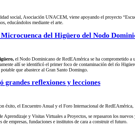
idad social, Asociación UNACEM, viene apoyando el proyecto “Escuel
ños, educándolos mediante el arte.
 la Microcuenca del Higüero del Nodo Domi
igüero
,
el
Nodo Dominicano de RedEAmérica
se ha comprometido a
amente allí
se identificó el primer foco de contaminación del río Higüer
a potable
que abastece al Gran Santo Domingo
.
 grandes reflexiones y lecciones
ó con éxito, el Encuentro Anual y el Foro Internacional de RedEAmérica
e Aprendizaje y Visitas Virtuales a Proyectos, se repasaron los nuevos 
s de empresas, fundaciones e institutos de cara a construir el futuro.