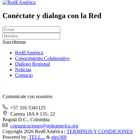
Conéctate y dialoga con la Red
Suscribirme
RedEAmérica
Conocimiento Colaborativo
Diálogo Regional
Noticias
Contacto
[User:Username]
Comunícate con nosotros
+57 316 5341125
Carrera 18A # 135- 22
Bogotá D.C., Colombia
comunicaciones@redeamerica.org
Copyright 2026 RedEAmérica
|
TERMINOS Y CONDICIONES
Powered by:
TELL...
&
giro360