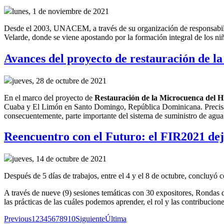
lunes, 1 de noviembre de 2021
Desde el 2003, UNACEM, a través de su organización de responsabil
Velarde, donde se viene apostando por la formación integral de los ni
Avances del proyecto de restauración de
jueves, 28 de octubre de 2021
En el marco del
p
royecto
de
R
estauración de la
M
icrocuenca del H
Cuaba y El Limón en Santo Domingo, República Dominicana.
Precis
consecuentemente,
parte importante del sistema de suministro de agu
Reencuentro con el Futuro: el FIR2021 dejó
jueves, 14 de octubre de 2021
Después de 5 días de trabajos, entre el 4 y el 8 de octubre, concluy
A través de nueve (9) sesiones temáticas con 30 expositores, Rondas d
las prácticas de las cuáles podemos aprender, el rol y las contribucione
Previous
1
2
3
4
5
6
7
8
9
10
Siguiente
Última