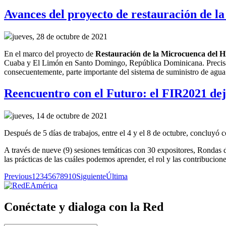
Avances del proyecto de restauración de
jueves, 28 de octubre de 2021
En el marco del
p
royecto
de
R
estauración de la
M
icrocuenca del H
Cuaba y El Limón en Santo Domingo, República Dominicana.
Precis
consecuentemente,
parte importante del sistema de suministro de agu
Reencuentro con el Futuro: el FIR2021 dejó
jueves, 14 de octubre de 2021
Después de 5 días de trabajos, entre el 4 y el 8 de octubre, concluy
A través de nueve (9) sesiones temáticas con 30 expositores, Rondas d
las prácticas de las cuáles podemos aprender, el rol y las contribucione
Previous
1
2
3
4
5
6
7
8
9
10
Siguiente
Última
Conéctate y dialoga con la Red