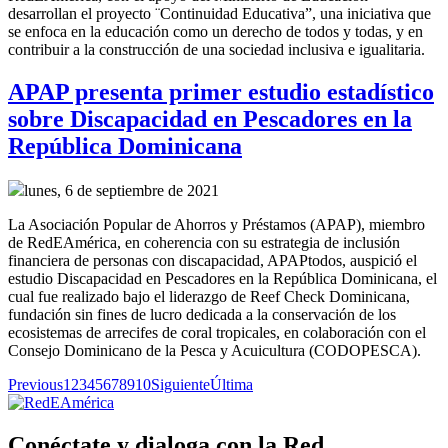
desarrollan el proyecto ¨Continuidad Educativa”, una iniciativa que
se enfoca en la educación como un derecho de todos y todas, y en
contribuir a la construcción de una sociedad inclusiva e igualitaria.
APAP presenta primer estudio estadístico
sobre Discapacidad en Pescadores en la
República Dominicana
lunes, 6 de septiembre de 2021
La Asociación Popular de Ahorros y Préstamos (APAP), miembro
de RedEAmérica, en coherencia con su estrategia de inclusión
financiera de personas con discapacidad, APAPtodos, auspició el
estudio Discapacidad en Pescadores en la República Dominicana, el
cual fue realizado bajo el liderazgo de Reef Check Dominicana,
fundación sin fines de lucro dedicada a la conservación de los
ecosistemas de arrecifes de coral tropicales, en colaboración con el
Consejo Dominicano de la Pesca y Acuicultura (CODOPESCA).
Previous
1
2
3
4
5
6
7
8
9
10
Siguiente
Última
Conéctate y dialoga con la Red