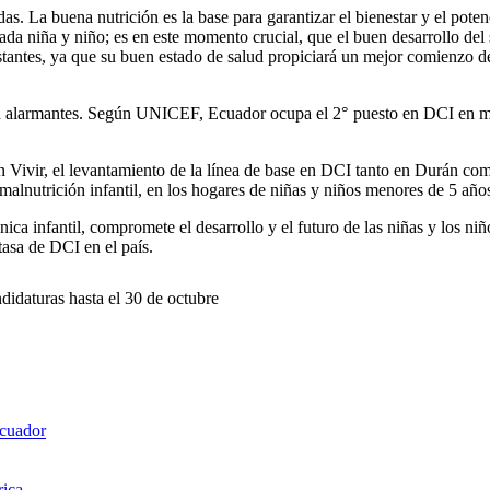
as. La buena nutrición es la base para garantizar el bienestar y el pot
ada niña y niño; es en este momento crucial, que el buen desarrollo del 
tantes, ya que su buen estado de salud propiciará un mejor comienzo de v
 son alarmantes. Según UNICEF, Ecuador ocupa el 2° puesto en DCI en 
ón Vivir, el levantamiento de la línea de base en DCI tanto en Durán com
alnutrición infantil, en los hogares de niñas y niños menores de 5 año
rónica infantil, compromete el desarrollo y el futuro de las niñas y lo
tasa de DCI en el país.
daturas hasta el 30 de octubre
Ecuador
rica