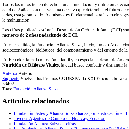
Todos los niños tienen derecho a una alimentación y nutrición adecuad
edad de 2 años, son una ventana decisiva que determina el futuro de c
vidas, está garantizado. Asimismo, es fundamental para las madres ges
la malnutrición.
Las cifras publicadas sobre la Desnutrición Crónica Infantil (DCI)
menores de 2 años padeciendo de DCI
.
En este sentido, la Fundación Alianza Suiza, inició, junto a Asociaci
socioeconómicos, biológicos, del comportamiento y del entorno de la m
En Ecuador, la mala nutrición infantil y en especial la desnutrición c
Nutrición de Diálogos Vitales
, la cual busca combatir y disminuir la 
Anterior
Anterior
Siguiente
Vuelven los Premios CODESPA: la XXI Edición abrirá candi
38402
Tags:
Fundación Alianza Suiza
Artículos relacionados
Fundación Fedes y Alianza Suiza aliadas por la educación en 
Jóvenes Agentes de Cambio en Huarcay, Ecuador
Fundación Alianza Suiza en cifras
Las fundaciones Alianza Suiza y Bepensa se unen a RedEAmé