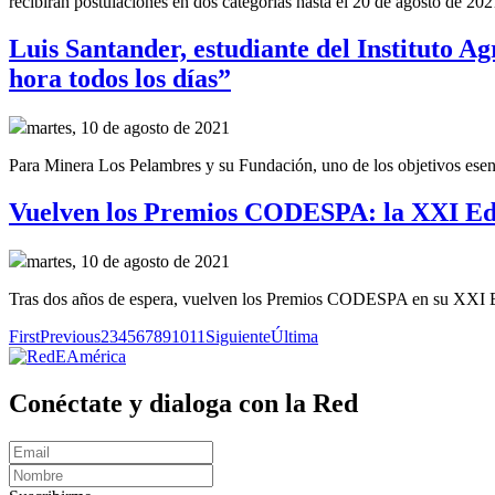
recibirán postulaciones en dos categorías hasta el 20 de agosto de 202
Luis Santander, estudiante del Instituto 
hora todos los días”
martes, 10 de agosto de 2021
Para Minera Los Pelambres y su Fundación, uno de los objetivos esenci
Vuelven los Premios CODESPA: la XXI Edic
martes, 10 de agosto de 2021
Tras dos años de espera, vuelven los Premios CODESPA en su XXI Edic
First
Previous
2
3
4
5
6
7
8
9
10
11
Siguiente
Última
Conéctate y dialoga con la Red