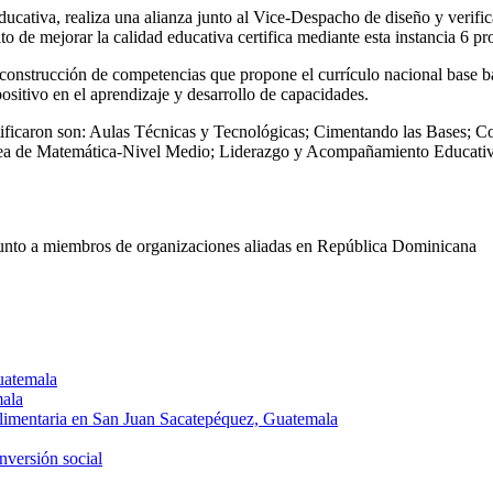
ducativa, realiza una alianza junto al Vice-Despacho de diseño y verifi
 de mejorar la calidad educativa certifica mediante esta instancia 6 p
construcción de competencias que propone el currículo nacional base ba
itivo en el aprendizaje y desarrollo de capacidades.
tificaron son: Aulas Técnicas y Tecnológicas; Cimentando las Bases; Con
 área de Matemática-Nivel Medio; Liderazgo y Acompañamiento Educati
unto a miembros de organizaciones aliadas en República Dominicana
Guatemala
mala
Alimentaria en San Juan Sacatepéquez, Guatemala
nversión social