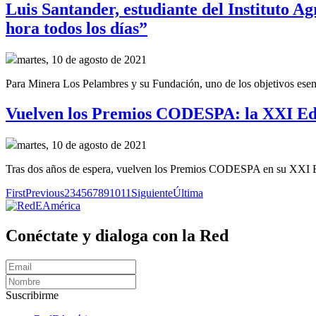
Luis Santander, estudiante del Instituto 
hora todos los días”
martes, 10 de agosto de 2021
Para Minera Los Pelambres y su Fundación, uno de los objetivos esenci
Vuelven los Premios CODESPA: la XXI Edic
martes, 10 de agosto de 2021
Tras dos años de espera, vuelven los Premios CODESPA en su XXI Edic
First
Previous
2
3
4
5
6
7
8
9
10
11
Siguiente
Última
Conéctate y dialoga con la Red
Suscribirme