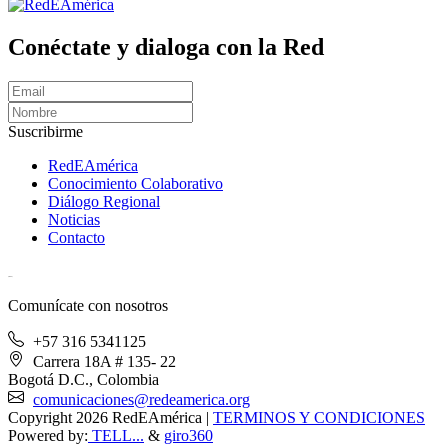
Conéctate y dialoga con la Red
Suscribirme
RedEAmérica
Conocimiento Colaborativo
Diálogo Regional
Noticias
Contacto
[User:Username]
Comunícate con nosotros
+57 316 5341125
Carrera 18A # 135- 22
Bogotá D.C., Colombia
comunicaciones@redeamerica.org
Copyright 2026 RedEAmérica
|
TERMINOS Y CONDICIONES
Powered by:
TELL...
&
giro360