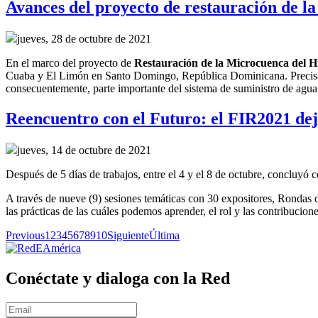
Avances del proyecto de restauración de
jueves, 28 de octubre de 2021
En el marco del
p
royecto
de
R
estauración de la
M
icrocuenca del H
Cuaba y El Limón en Santo Domingo, República Dominicana.
Precis
consecuentemente,
parte importante del sistema de suministro de agu
Reencuentro con el Futuro: el FIR2021 dejó
jueves, 14 de octubre de 2021
Después de 5 días de trabajos, entre el 4 y el 8 de octubre, concluy
A través de nueve (9) sesiones temáticas con 30 expositores, Rondas d
las prácticas de las cuáles podemos aprender, el rol y las contribucione
Previous
1
2
3
4
5
6
7
8
9
10
Siguiente
Última
Conéctate y dialoga con la Red