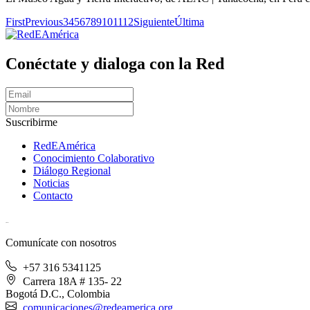
First
Previous
3
4
5
6
7
8
9
10
11
12
Siguiente
Última
Conéctate y dialoga con la Red
Suscribirme
RedEAmérica
Conocimiento Colaborativo
Diálogo Regional
Noticias
Contacto
[User:Username]
Comunícate con nosotros
+57 316 5341125
Carrera 18A # 135- 22
Bogotá D.C., Colombia
comunicaciones@redeamerica.org