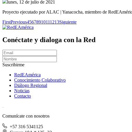
lunes, 12 de julio de 2021
Proyecto ejecutado por ALAC | Yanacocha, miembro de RedEAmérica en
First
Previous
4
5
6
7
8
9
10
11
12
13
Siguiente
Conéctate y dialoga con la Red
Suscribirme
RedEAmérica
Conocimiento Colaborativo
Diálogo Regional
Noticias
Contacto
[User:Username]
Comunícate con nosotros
+57 316 5341125