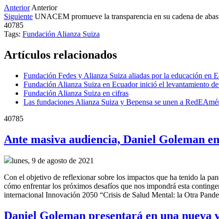
Anterior
Anterior
Siguiente
UNACEM promueve la transparencia en su cadena de abas
40785
Tags:
Fundación Alianza Suiza
Artículos relacionados
Fundación Fedes y Alianza Suiza aliadas por la educación en 
Fundación Alianza Suiza en Ecuador inició el levantamiento de l
Fundación Alianza Suiza en cifras
Las fundaciones Alianza Suiza y Bepensa se unen a RedEAmé
40785
Ante masiva audiencia, Daniel Goleman en
lunes, 9 de agosto de 2021
Con el objetivo de reflexionar sobre los impactos que ha tenido la pa
cómo enfrentar los próximos desafíos que nos impondrá esta contingen
internacional Innovación 2050 “Crisis de Salud Mental: la Otra Pand
Daniel Goleman presentará en una nueva v