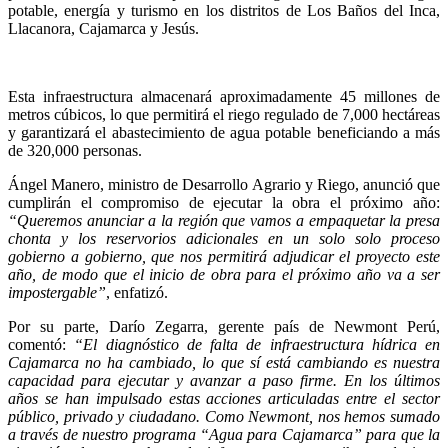
potable, energía y turismo en los distritos de Los Baños del Inca, 
Llacanora, Cajamarca y Jesús.
Esta infraestructura almacenará aproximadamente 45 millones de 
metros cúbicos, lo que permitirá el riego regulado de 7,000 hectáreas 
y garantizará el abastecimiento de agua potable beneficiando a más 
de 320,000 personas.
Ángel Manero, ministro de Desarrollo Agrario y Riego, anunció que 
cumplirán el compromiso de ejecutar la obra el próximo año: 
“Queremos anunciar a la región que vamos a empaquetar la presa 
chonta y los reservorios adicionales en un solo solo proceso 
gobierno a gobierno, que nos permitirá adjudicar el proyecto este 
año, de modo que el inicio de obra para el próximo año va a ser 
impostergable”
, enfatizó.
Por su parte, Darío Zegarra, gerente país de Newmont Perú, 
comentó: 
“El diagnóstico de falta de infraestructura hídrica en 
Cajamarca no ha cambiado, lo que sí está cambiando es nuestra 
capacidad para ejecutar y avanzar a paso firme. En los últimos 
años se han impulsado estas acciones articuladas entre el sector 
público, privado y ciudadano. Como Newmont, nos hemos sumado 
a través de nuestro programa “Agua para Cajamarca” para que la 