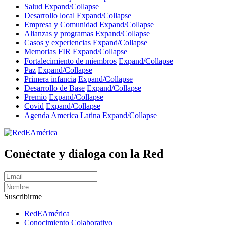
Salud
Expand/Collapse
Desarrollo local
Expand/Collapse
Empresa y Comunidad
Expand/Collapse
Alianzas y programas
Expand/Collapse
Casos y experiencias
Expand/Collapse
Memorias FIR
Expand/Collapse
Fortalecimiento de miembros
Expand/Collapse
Paz
Expand/Collapse
Primera infancia
Expand/Collapse
Desarrollo de Base
Expand/Collapse
Premio
Expand/Collapse
Covid
Expand/Collapse
Agenda America Latina
Expand/Collapse
Conéctate y dialoga con la Red
Suscribirme
RedEAmérica
Conocimiento Colaborativo