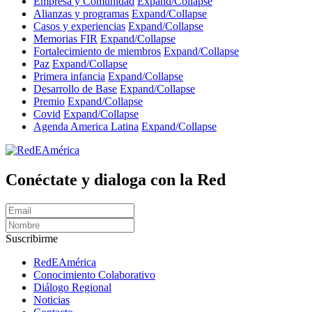
Empresa y Comunidad
Expand/Collapse
Alianzas y programas
Expand/Collapse
Casos y experiencias
Expand/Collapse
Memorias FIR
Expand/Collapse
Fortalecimiento de miembros
Expand/Collapse
Paz
Expand/Collapse
Primera infancia
Expand/Collapse
Desarrollo de Base
Expand/Collapse
Premio
Expand/Collapse
Covid
Expand/Collapse
Agenda America Latina
Expand/Collapse
Conéctate y dialoga con la Red
Suscribirme
RedEAmérica
Conocimiento Colaborativo
Diálogo Regional
Noticias