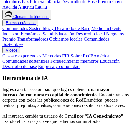
miembros
Paz
Primera infancia
Desarrollo de Base
Premio
Covid
Agenda America Latina
Glosario de términos
Buenas prácticas
Comunidades Sostenibles y Desarrollo de Base
Medio ambiente
Inclusión Económica
Salud
Educación
Desarrollo local
Negocios
Premio Transformadores
Gobiernos locales
Comunidades
Sostenibles
Videos
Casos y experiencias
Memorias FIR
Sobre RedEAmérica
Comunidades sostenibles
Fortalecimiento miembros
Educación
Desarrollo de base
Empresa y comunidad
Herramienta de IA
Ingresa a esta sección para que logres obtener
una mayor
interacción con nuestro capital de conocimiento
. Encontrarás dos
carpetas con todas las publicaciones de RedEAmérica, puedes
realizar preguntas, análisis, comparaciones o solicitar datos claves.
Al ingresar, cambia tu usuario de Gmail por
“IA Conocimiento”
usando el usuario y clave que te hemos suministrado.