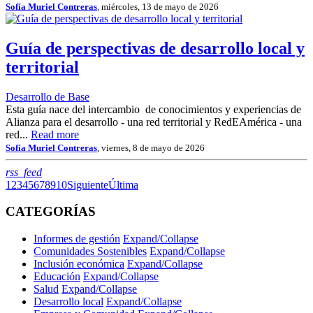
Sofía Muriel Contreras
, miércoles, 13 de mayo de 2026
Guía de perspectivas de desarrollo local y
territorial
Desarrollo de Base
Esta guía nace del intercambio de conocimientos y experiencias de
Alianza para el desarrollo - una red territorial y RedEAmérica - una
red...
Read more
Sofía Muriel Contreras
, viernes, 8 de mayo de 2026
RSS
rss_feed
1
2
3
4
5
6
7
8
9
10
Siguiente
Última
CATEGORÍAS
Informes de gestión
Expand/Collapse
Comunidades Sostenibles
Expand/Collapse
Inclusión económica
Expand/Collapse
Educación
Expand/Collapse
Salud
Expand/Collapse
Desarrollo local
Expand/Collapse