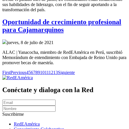
sus habilidades de liderazgo, con el fin de seguir aportando a la
transformación del país.
Oportunidad de crecimiento profesional
para Cajamarquinos
jueves, 8 de julio de 2021
ALAC | Yanacocha, miembro de RedEAmérica en Perú, suscribió
Memorándum de entendimiento con Embajada de Reino Unido para
promover becas de maestría.
First
Previous
4
5
6
7
8
9
10
11
12
13
Siguiente
Conéctate y dialoga con la Red
Suscribirme
RedEAmérica