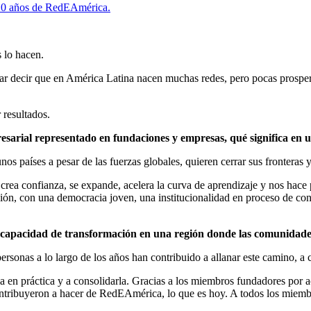
s 10 años de RedEAmérica.
 lo hacen.
ecir que en América Latina nacen muchas redes, pero pocas prosperan,
resultados.
resarial representado en fundaciones y empresas, qué significa en
s países a pesar de las fuerzas globales, quieren cerrar sus fronteras 
crea confianza, se expande, acelera la curva de aprendizaje y nos hace 
ión, con una democracia joven, una institucionalidad en proceso de co
 capacidad de transformación en una región donde las comunidades
sonas a lo largo de los años han contribuido a allanar este camino, a c
a en práctica y a consolidarla. Gracias a los miembros fundadores por 
ontribuyeron a hacer de RedEAmérica, lo que es hoy. A todos los miemb