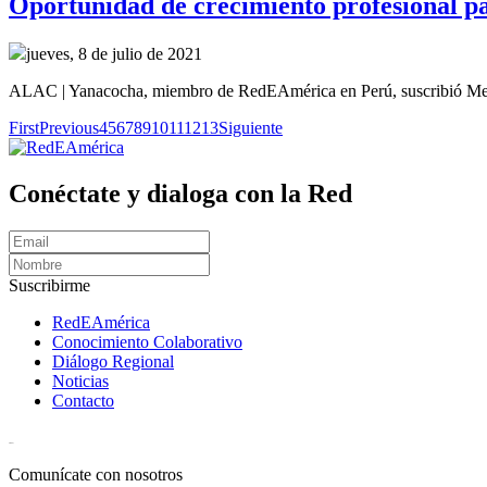
Oportunidad de crecimiento profesional 
jueves, 8 de julio de 2021
ALAC | Yanacocha, miembro de RedEAmérica en Perú, suscribió Me
First
Previous
4
5
6
7
8
9
10
11
12
13
Siguiente
Conéctate y dialoga con la Red
Suscribirme
RedEAmérica
Conocimiento Colaborativo
Diálogo Regional
Noticias
Contacto
[User:Username]
Comunícate con nosotros