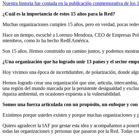
Nuestra historia fue contada en la publicación conmemorativa de lo
¿Cuál es la importancia de estos 15 años para la Red?
Muchas organizaciones cumplen 15 años, pero en verdad, pocas redes
Hace un tiempo, escuché a Lorenzo Mendoza, CEO de Empresas Polar d
miembros, como lo ha hecho RedEAmérica.
Son 15 años. Hemos construido un camino juntos, y podemos mostrar 
¿Una organización que ha logrado unir 13 países y el sector emp
Hoy vivimos una época de incertidumbre, de polarización, donde alguno
Hemos logrado crear una organización que une, articula, intercambia, 
una región del mundo marcada por la persistente desigualdad y exclus
riqueza ambiental, en ocasiones expuesta a la vulnerabilidad.
Somos una fuerza articulada con un propósito, un enfoque y con
Existimos porque ustedes existen y porque muchas organizaciones y per
Quiero agradecer la IAF por gestar esta idea y acompañarnos a ponerl
todas las organizaciones y personas que pasaron por la Red. Todas c