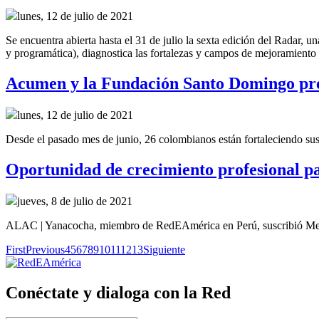
lunes, 12 de julio de 2021
Se encuentra abierta hasta el 31 de julio la sexta edición del Radar, u
y programática), diagnostica las fortalezas y campos de mejoramient
Acumen y la Fundación Santo Domingo pres
lunes, 12 de julio de 2021
Desde el pasado mes de junio, 26 colombianos están fortaleciendo sus h
Oportunidad de crecimiento profesional 
jueves, 8 de julio de 2021
ALAC | Yanacocha, miembro de RedEAmérica en Perú, suscribió Me
First
Previous
4
5
6
7
8
9
10
11
12
13
Siguiente
Conéctate y dialoga con la Red