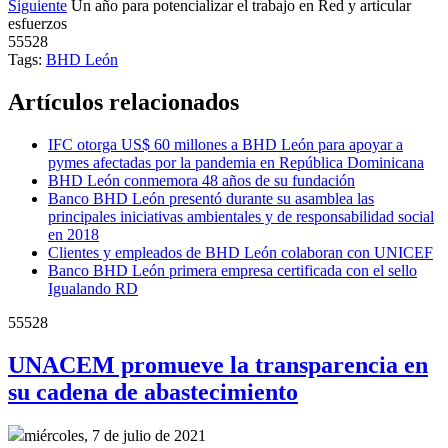
Siguiente
Un año para potencializar el trabajo en Red y articular
esfuerzos
55528
Tags:
BHD León
Artículos relacionados
IFC otorga US$ 60 millones a BHD León para apoyar a
pymes afectadas por la pandemia en República Dominicana
BHD León conmemora 48 años de su fundación
Banco BHD León presentó durante su asamblea las
principales iniciativas ambientales y de responsabilidad social
en 2018
Clientes y empleados de BHD León colaboran con UNICEF
Banco BHD León primera empresa certificada con el sello
Igualando RD
55528
UNACEM promueve la transparencia en
su cadena de abastecimiento
miércoles, 7 de julio de 2021