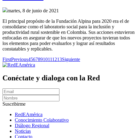
martes, 8 de junio de 2021
El principal propósito de la Fundación Alpina para 2020 era el de
consolidarse como el laboratorio social para la inclusión y
productividad rural sostenible en Colombia. Sus acciones estuvieron
enfocadas en asegurar de que los nuevos proyectos tuvieran todos
los elementos para poder evaluarlos y lograr así resultados
constatables y replicables.
First
Previous
4
5
6
7
8
9
10
11
12
13
Siguiente
Conéctate y dialoga con la Red
Suscribirme
RedEAmérica
Conocimiento Colaborativo
Diálogo Regional
Noticias
Contacto