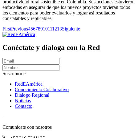
productividad rural sostenible en Colombia. Sus acciones estuvieron
enfocadas en asegurar de que los nuevos proyectos tuvieran todos
los elementos para poder evaluarlos y lograr así resultados
constatables y replicables.
First
Previous
4
5
6
7
8
9
10
11
12
13
Siguiente
Conéctate y dialoga con la Red
Suscribirme
RedEAmérica
Conocimiento Colaborativo
Diálogo Regional
Noticias
Contacto
[User:Username]
Comunícate con nosotros