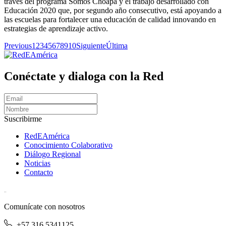
través del programa Somos Choapa y el trabajo desarrollado con
Educación 2020 que, por segundo año consecutivo, está apoyando a
las escuelas para fortalecer una educación de calidad innovando en
estrategias de aprendizaje activo.
Previous
1
2
3
4
5
6
7
8
9
10
Siguiente
Última
Conéctate y dialoga con la Red
Suscribirme
RedEAmérica
Conocimiento Colaborativo
Diálogo Regional
Noticias
Contacto
[User:Username]
Comunícate con nosotros
+57 316 5341125