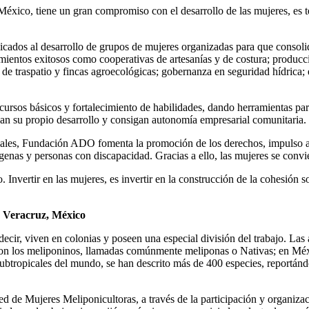
 tiene un gran compromiso con el desarrollo de las mujeres, es testi
icados al desarrollo de grupos de mujeres organizadas para que consol
ientos exitosos como cooperativas de artesanías y de costura; producc
de traspatio y fincas agroecológicas; gobernanza en seguridad hídrica; 
cursos básicos y fortalecimiento de habilidades, dando herramientas par
an su propio desarrollo y consigan autonomía empresarial comunitaria.
ciales, Fundación ADO fomenta la promoción de los derechos, impulso a 
genas y personas con discapacidad. Gracias a ello, las mujeres se conv
vertir en las mujeres, es invertir en la construcción de la cohesión soc
n Veracruz, México
 decir, viven en colonias y poseen una especial división del trabajo. Las
son los meliponinos, llamadas comúnmente meliponas o Nativas; en Méxi
 subtropicales del mundo, se han descrito más de 400 especies, reportán
ed de Mujeres Meliponicultoras, a través de la participación y organi