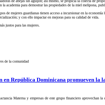
iadoras de abejas sin aguijón; así mismo, se propicia la colecta de pro
on la academia para demostrar las propiedades de la miel melipona, publ
upos de mujeres guardianas tienen acceso a incursionar en la economía lo
ialización; y con ello impactar en mejoras para su calidad de vida.
ás justos para las mujeres.
es de la comunidad
 en República Dominicana promueven la l
ctancia Materna y empresas de este grupo financiero aprovechan la co