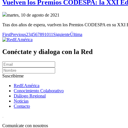
Vuelven los Premios CODESPA: la XXI Edic
martes, 10 de agosto de 2021
Tras dos años de espera, vuelven los Premios CODESPA en su XXI Edic
First
Previous
2
3
4
5
6
7
8
9
10
11
Siguiente
Última
Conéctate y dialoga con la Red
Suscribirme
RedEAmérica
Conocimiento Colaborativo
Diálogo Regional
Noticias
Contacto
[User:Username]
Comunícate con nosotros