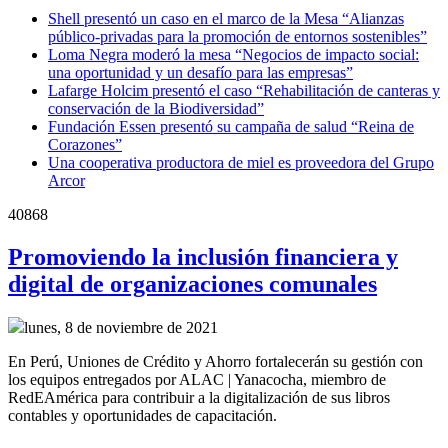
Shell presentó un caso en el marco de la Mesa “Alianzas
público-privadas para la promoción de entornos sostenibles”
Loma Negra moderó la mesa “Negocios de impacto social:
una oportunidad y un desafío para las empresas”
Lafarge Holcim presentó el caso “Rehabilitación de canteras y
conservación de la Biodiversidad”
Fundación Essen presentó su campaña de salud “Reina de
Corazones”
Una cooperativa productora de miel es proveedora del Grupo
Arcor
40868
Promoviendo la inclusión financiera y
digital de organizaciones comunales
lunes, 8 de noviembre de 2021
En Perú, Uniones de Crédito y Ahorro fortalecerán su gestión con
los equipos entregados por ALAC | Yanacocha, miembro de
RedEAmérica para contribuir a la digitalización de sus libros
contables y oportunidades de capacitación.