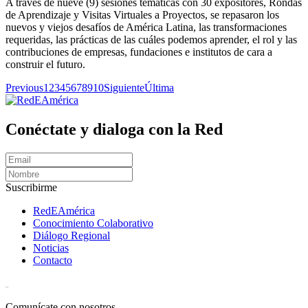
A través de nueve (9) sesiones temáticas con 30 expositores, Rondas
de Aprendizaje y Visitas Virtuales a Proyectos, se repasaron los
nuevos y viejos desafíos de América Latina, las transformaciones
requeridas, las prácticas de las cuáles podemos aprender, el rol y las
contribuciones de empresas, fundaciones e institutos de cara a
construir el futuro.
Previous
1
2
3
4
5
6
7
8
9
10
Siguiente
Última
Conéctate y dialoga con la Red
Suscribirme
RedEAmérica
Conocimiento Colaborativo
Diálogo Regional
Noticias
Contacto
[User:Username]
Comunícate con nosotros