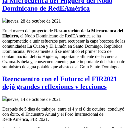
la Microcuenca del Higüero del Nodo
Dominicano de RedEAmérica
jueves, 28 de octubre de 2021
En el marco del
p
royecto
de
R
estauración de la
M
icrocuenca del
Higüero
,
el
Nodo Dominicano de RedEAmérica
se ha
comprometido a
unir esfuerzos para recuperar
la capa boscosa de la
s
comunidades La Cuaba y El Limón en Santo Domingo, República
Dominicana.
Precisamente allí
se identificó el primer foco de
contaminación del río Higüero, importante afluente de la cuenca
Ozama-Isabela y, consecuentemente,
parte importante del sistema de
suministro de agua potable
que abastece al Gran Santo Domingo
.
Reencuentro con el Futuro: el FIR2021
dejó grandes reflexiones y lecciones
jueves, 14 de octubre de 2021
Después de 5 días de trabajos, entre el 4 y el 8 de octubre, concluyó
con éxito, el Encuentro Anual y el Foro Internacional de
RedEAmérica, FIR 2021.