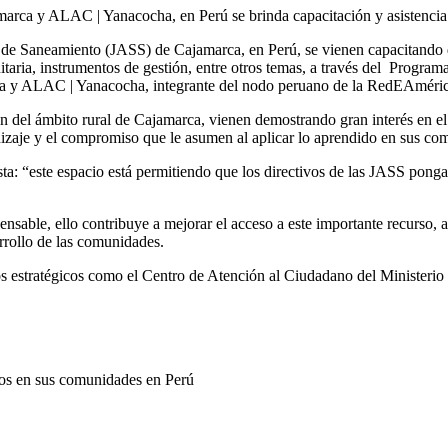
marca y ALAC | Yanacocha, en Perú se brinda capacitación y asistencia
 de Saneamiento (JASS) de Cajamarca, en Perú, se vienen capacitando 
ria, instrumentos de gestión, entre otros temas, a través del Program
a y ALAC | Yanacocha, integrante del nodo peruano de la RedEAméric
 son del ámbito rural de Cajamarca, vienen demostrando gran interés en e
ndizaje y el compromiso que le asumen al aplicar lo aprendido en sus co
ta: “este espacio está permitiendo que los directivos de las JASS ponga
nsable, ello contribuye a mejorar el acceso a este importante recurso, 
rrollo de las comunidades.
ados estratégicos como el Centro de Atención al Ciudadano del Ministe
os en sus comunidades en Perú