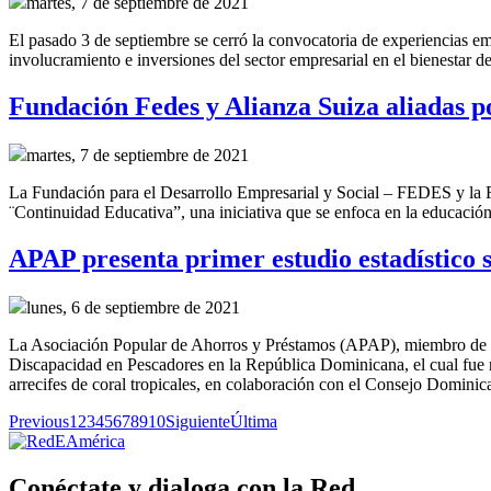
martes, 7 de septiembre de 2021
El pasado 3 de septiembre se cerró la convocatoria de experiencias 
involucramiento e inversiones del sector empresarial en el bienestar d
Fundación Fedes y Alianza Suiza aliadas p
martes, 7 de septiembre de 2021
La Fundación para el Desarrollo Empresarial y Social – FEDES y la 
¨Continuidad Educativa”, una iniciativa que se enfoca en la educación 
APAP presenta primer estudio estadístico
lunes, 6 de septiembre de 2021
La Asociación Popular de Ahorros y Préstamos (APAP), miembro de Re
Discapacidad en Pescadores en la República Dominicana, el cual fue
arrecifes de coral tropicales, en colaboración con el Consejo Domi
Previous
1
2
3
4
5
6
7
8
9
10
Siguiente
Última
Conéctate y dialoga con la Red