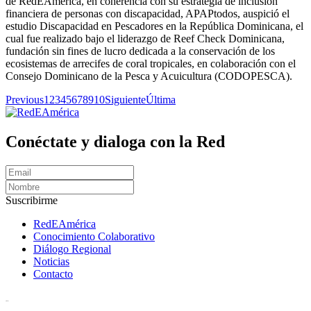
de RedEAmérica, en coherencia con su estrategia de inclusión
financiera de personas con discapacidad, APAPtodos, auspició el
estudio Discapacidad en Pescadores en la República Dominicana, el
cual fue realizado bajo el liderazgo de Reef Check Dominicana,
fundación sin fines de lucro dedicada a la conservación de los
ecosistemas de arrecifes de coral tropicales, en colaboración con el
Consejo Dominicano de la Pesca y Acuicultura (CODOPESCA).
Previous
1
2
3
4
5
6
7
8
9
10
Siguiente
Última
Conéctate y dialoga con la Red
Suscribirme
RedEAmérica
Conocimiento Colaborativo
Diálogo Regional
Noticias
Contacto
[User:Username]