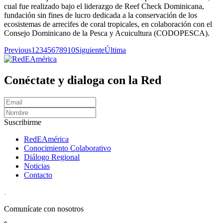
cual fue realizado bajo el liderazgo de Reef Check Dominicana,
fundación sin fines de lucro dedicada a la conservación de los
ecosistemas de arrecifes de coral tropicales, en colaboración con el
Consejo Dominicano de la Pesca y Acuicultura (CODOPESCA).
Previous
1
2
3
4
5
6
7
8
9
10
Siguiente
Última
Conéctate y dialoga con la Red
Suscribirme
RedEAmérica
Conocimiento Colaborativo
Diálogo Regional
Noticias
Contacto
[User:Username]
Comunícate con nosotros