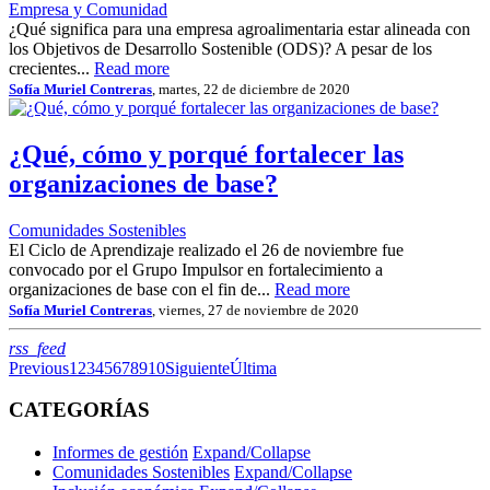
Empresa y Comunidad
¿Qué significa para una empresa agroalimentaria estar alineada con
los Objetivos de Desarrollo Sostenible (ODS)? A pesar de los
crecientes...
Read more
Sofía Muriel Contreras
, martes, 22 de diciembre de 2020
¿Qué, cómo y porqué fortalecer las
organizaciones de base?
Comunidades Sostenibles
El Ciclo de Aprendizaje realizado el 26 de noviembre fue
convocado por el Grupo Impulsor en fortalecimiento a
organizaciones de base con el fin de...
Read more
Sofía Muriel Contreras
, viernes, 27 de noviembre de 2020
RSS
rss_feed
Previous
1
2
3
4
5
6
7
8
9
10
Siguiente
Última
CATEGORÍAS
Informes de gestión
Expand/Collapse
Comunidades Sostenibles
Expand/Collapse