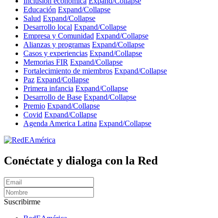
Inclusión económica
Expand/Collapse
Educación
Expand/Collapse
Salud
Expand/Collapse
Desarrollo local
Expand/Collapse
Empresa y Comunidad
Expand/Collapse
Alianzas y programas
Expand/Collapse
Casos y experiencias
Expand/Collapse
Memorias FIR
Expand/Collapse
Fortalecimiento de miembros
Expand/Collapse
Paz
Expand/Collapse
Primera infancia
Expand/Collapse
Desarrollo de Base
Expand/Collapse
Premio
Expand/Collapse
Covid
Expand/Collapse
Agenda America Latina
Expand/Collapse
Conéctate y dialoga con la Red
Suscribirme