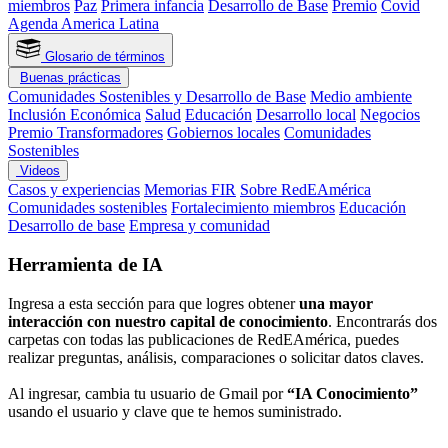
miembros
Paz
Primera infancia
Desarrollo de Base
Premio
Covid
Agenda America Latina
Glosario de términos
Buenas prácticas
Comunidades Sostenibles y Desarrollo de Base
Medio ambiente
Inclusión Económica
Salud
Educación
Desarrollo local
Negocios
Premio Transformadores
Gobiernos locales
Comunidades
Sostenibles
Videos
Casos y experiencias
Memorias FIR
Sobre RedEAmérica
Comunidades sostenibles
Fortalecimiento miembros
Educación
Desarrollo de base
Empresa y comunidad
Herramienta de IA
Ingresa a esta sección para que logres obtener
una mayor
interacción con nuestro capital de conocimiento
. Encontrarás dos
carpetas con todas las publicaciones de RedEAmérica, puedes
realizar preguntas, análisis, comparaciones o solicitar datos claves.
Al ingresar, cambia tu usuario de Gmail por
“IA Conocimiento”
usando el usuario y clave que te hemos suministrado.