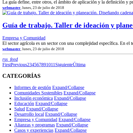
La guía define, entre otros, el ámbito de aplicación y la definición y p
webmaster
, lunes, 23 de julio de 2018
Guía de trabajo. Taller de ideación y plan
Empresa y Comunidad
El sector agrícola es un sector con una complejidad específica. En el t
webmaster
, lunes, 23 de julio de 2018
RSS
rss_feed
First
Previous
2
3
4
5
6
7
8
9
10
11
Siguiente
Última
CATEGORÍAS
Informes de gestión
Expand/Collapse
Comunidades Sostenibles
Expand/Collapse
Inclusión económica
Expand/Collapse
Educación
Expand/Collapse
Salud
Expand/Collapse
Desarrollo local
Expand/Collapse
Empresa y Comunidad
Expand/Collapse
Alianzas y programas
Expand/Collapse
Casos y experiencias
Expand/Collapse