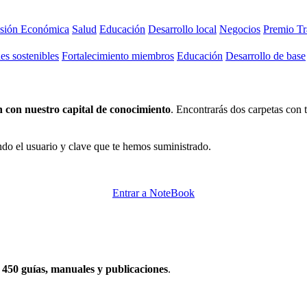
usión Económica
Salud
Educación
Desarrollo local
Negocios
Premio Tr
s sostenibles
Fortalecimiento miembros
Educación
Desarrollo de base
 con nuestro capital de conocimiento
. Encontrarás dos carpetas con
do el usuario y clave que te hemos suministrado.
Entrar a NoteBook
e
450 guías, manuales y publicaciones
.