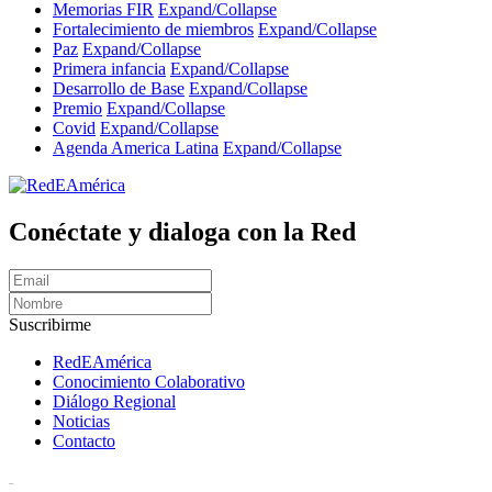
Memorias FIR
Expand/Collapse
Fortalecimiento de miembros
Expand/Collapse
Paz
Expand/Collapse
Primera infancia
Expand/Collapse
Desarrollo de Base
Expand/Collapse
Premio
Expand/Collapse
Covid
Expand/Collapse
Agenda America Latina
Expand/Collapse
Conéctate y dialoga con la Red
Suscribirme
RedEAmérica
Conocimiento Colaborativo
Diálogo Regional
Noticias
Contacto
[User:Username]