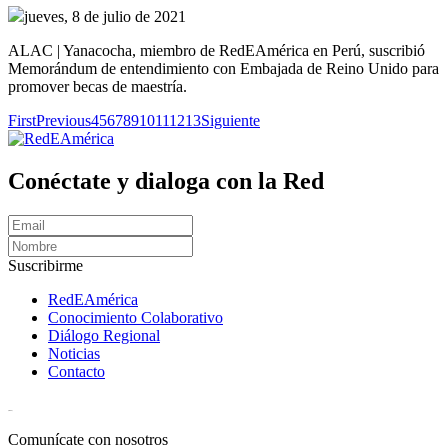
jueves, 8 de julio de 2021
ALAC | Yanacocha, miembro de RedEAmérica en Perú, suscribió
Memorándum de entendimiento con Embajada de Reino Unido para
promover becas de maestría.
First
Previous
4
5
6
7
8
9
10
11
12
13
Siguiente
Conéctate y dialoga con la Red
Suscribirme
RedEAmérica
Conocimiento Colaborativo
Diálogo Regional
Noticias
Contacto
[User:Username]
Comunícate con nosotros