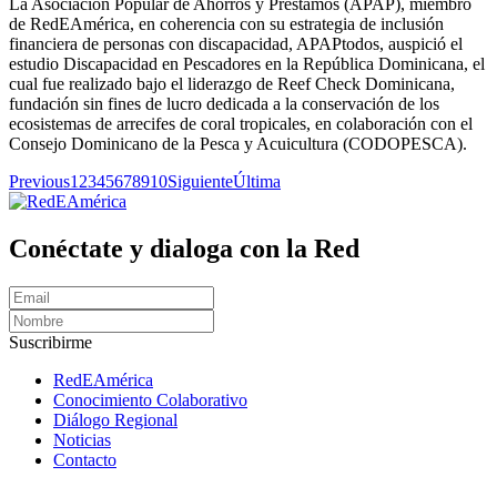
La Asociación Popular de Ahorros y Préstamos (APAP), miembro
de RedEAmérica, en coherencia con su estrategia de inclusión
financiera de personas con discapacidad, APAPtodos, auspició el
estudio Discapacidad en Pescadores en la República Dominicana, el
cual fue realizado bajo el liderazgo de Reef Check Dominicana,
fundación sin fines de lucro dedicada a la conservación de los
ecosistemas de arrecifes de coral tropicales, en colaboración con el
Consejo Dominicano de la Pesca y Acuicultura (CODOPESCA).
Previous
1
2
3
4
5
6
7
8
9
10
Siguiente
Última
Conéctate y dialoga con la Red
Suscribirme
RedEAmérica
Conocimiento Colaborativo
Diálogo Regional
Noticias
Contacto