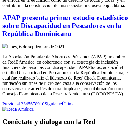
se enfoca en la educación como un derecho de todos y todas, y en
contribuir a la construcción de una sociedad inclusiva e igualitaria.
APAP presenta primer estudio estadístico
sobre Discapacidad en Pescadores en la
República Dominicana
lunes, 6 de septiembre de 2021
La Asociación Popular de Ahorros y Préstamos (APAP), miembro
de RedEAmérica, en coherencia con su estrategia de inclusión
financiera de personas con discapacidad, APAPtodos, auspició el
estudio Discapacidad en Pescadores en la República Dominicana, el
cual fue realizado bajo el liderazgo de Reef Check Dominicana,
fundación sin fines de lucro dedicada a la conservación de los
ecosistemas de arrecifes de coral tropicales, en colaboración con el
Consejo Dominicano de la Pesca y Acuicultura (CODOPESCA).
Previous
1
2
3
4
5
6
7
8
9
10
Siguiente
Última
Conéctate y dialoga con la Red