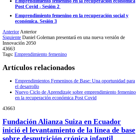
Emprendimiento femenino en la recuperación económica
Post Covid - Sesión 2
Emprendimiento femenino en la recuperación social y
económica. Sesión 3
Anterior
Anterior
Siguiente
Daniel Goleman presentará en una nueva versión de
Innovación 2050
43663
Tags:
Emprendimiento femenino
Artículos relacionados
Emprendimientos Femeninos de Base: Una oportunidad para
el desarrollo
Nuevo Ciclo de Aprendizaje sobre emprendimiento femenino
en la recuperación económica Post Covid
43663
Fundación Alianza Suiza en Ecuador
inició el levantamiento de la línea de base
sobre desnutrición crónica infantil