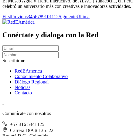
El Museo Agua y Tierra Interactivo, de ALAC | Yanacocha, en Perú
celebró un aniversario más con creativas e innovadoras actividades.
First
Previous
3
4
5
6
7
8
9
10
11
12
Siguiente
Última
Conéctate y dialoga con la Red
Suscribirme
RedEAmérica
Conocimiento Colaborativo
Diálogo Regional
Noticias
Contacto
[User:Username]
Comunícate con nosotros
+57 316 5341125
Carrera 18A # 135- 22
Bogotá D.C., Colombia