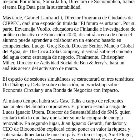
mejorar. Por último, Sonia Jalfin, Directora de Sociopúblico, tratará
el tema Big Data para la sustentabilidad.
Más tarde, Gabriel Lanfranchi, Director Programa de Ciudades de
CIPPEC, dará una exposición titulada “El futuro es urbano”. Por su
parte, Eevamaija Vuollo, educadora de Finlandia e investigadora de
política educativa de Educación 2020, discutirá acerca de cómo el
alumno puede aprender a colaborar en un entorno basado en
competencias. Luego, Greg Koch, Director Senior, Manejo Global
del Agua, de The Coca-Cola Company, disertará sobre el cuidado
del agua como estrategia de negocio. Finalmente, Christopher
Miller, Director de Actividad Social de Ben & Jerry´s, hará un
análisis acerca del activismo de marca.
El espacio de sesiones simultáneas se estructurará en tres temáticas:
Un Diálogo y Debate sobre educación, un workshop sobre
Economía Circular y una Ronda de Negocios con Impacto.
Al mismo tiempo, habrá seis Case Talks a cargo de referentes
nacionales del ámbito corporativo. El primero estará a cargo de
Lucas Ignacio Utrera, Director de Sustentabilidad de SMS, quien
contará todo lo que hay que saber sobre la compra de energía
renovable. En segundo lugar, Juan Ignacio Gerardi, fundador y
CEO de Bioconexión explicará cómo poner en valor la riqueza y
soberanía alimentaria de nuestro país. En tercer lugar, Axel Flugel,