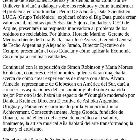
Gerente de Relaciones Externas y Sustentabilidad Cono Sur de
Unilever, invitará a dialogar sobre los residuos y cómo transformar
el problema en oportunidad. Pedro De Alarcón, Data Scientist en
LUCA (Grupo Telefónica), explicará cómo el Big Data puede crear
valor social, mientras que Sebastián Sajoux, fundador y CEO de
Arqlite, presentará una respuesta innovadora al problema de los
residuos no reciclables. Por último, Horacio Martino, Gerente de
Medioambiente de Tetra Pack, Juan José Ayerza, Gerente General
de Techo Argentina y Alejandro Jurado, Director Ejecutivo de
Cempre, presentarán el caso Educlar y cómo aplicar la Economía
Circular para cambiar realidades.
Continuará con la exposición de Simon Robinson y María Moraes
Robinson, coautores de Holonomics, quienes darán una charla
acerca de cómo crear experiencias de marca con alma. Álvaro
Almeida, representante de Globescan en América del Sur, dará a
conocer las aspiraciones del consumidor global sobre una vida
mejor. Por otro lado, habrá un espacio de #Younglab moderado por
Daniela Kreimer, Directora Ejecutiva de Ashoka Argentina,
Uruguay y Paraguay y coordinado por la Fundación Junior
Achievement. Consecutivamente, Jorge Gronda, fundador de
Umana, tratará el tema del acceso democrático a la salud y,
finalmente, la artista musical Aíla hablará del arte transformador, la
mujer y el artivismo.
Miembros del Nodo de Argentina tienen acceso con descuento