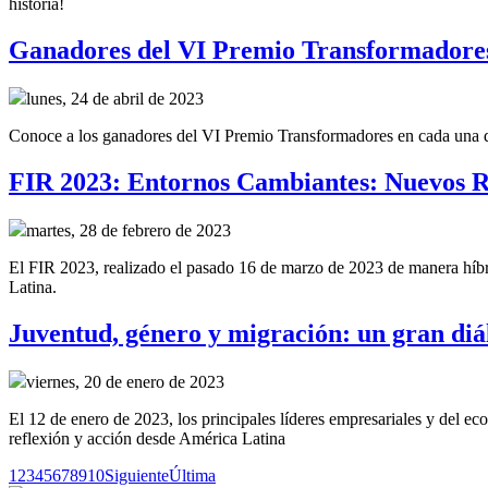
historia!
Ganadores del VI Premio Transformadore
lunes, 24 de abril de 2023
Conoce a los ganadores del VI Premio Transformadores en cada una de 
FIR 2023: Entornos Cambiantes: Nuevos R
martes, 28 de febrero de 2023
El FIR 2023, realizado el pasado 16 de marzo de 2023 de manera híbrid
Latina.
Juventud, género y migración: un gran diál
viernes, 20 de enero de 2023
El 12 de enero de 2023, los principales líderes empresariales y del e
reflexión y acción desde América Latina
1
2
3
4
5
6
7
8
9
10
Siguiente
Última