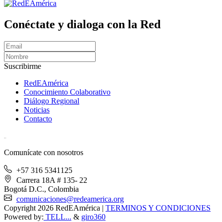
Conéctate y dialoga con la Red
Suscribirme
RedEAmérica
Conocimiento Colaborativo
Diálogo Regional
Noticias
Contacto
[User:Username]
Comunícate con nosotros
+57 316 5341125
Carrera 18A # 135- 22
Bogotá D.C., Colombia
comunicaciones@redeamerica.org
Copyright 2026 RedEAmérica
|
TERMINOS Y CONDICIONES
Powered by:
TELL...
&
giro360