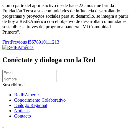
Como parte del aporte activo desde hace 22 años que brinda
Fundación Terra a sus comunidades de influencia desarrollando
programas y proyectos sociales para su desarrollo, se integra a partir
de hoy a RedEAmérica con el objetivo de desarrollar comunidades
sostenibles a través del programa bandera “Mi Comunidad
Primero”.
First
Previous
4
5
6
7
8
9
10
11
12
13
Conéctate y dialoga con la Red
Suscribirme
RedEAmérica
Conocimiento Colaborativo
Diálogo Regional
Noticias
Contacto
[User:Username]