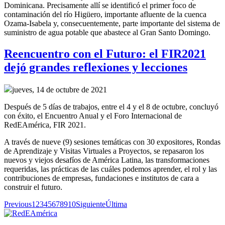
Dominicana.
Precisamente allí
se identificó el primer foco de
contaminación del río Higüero, importante afluente de la cuenca
Ozama-Isabela y, consecuentemente,
parte importante del sistema de
suministro de agua potable
que abastece al Gran Santo Domingo
.
Reencuentro con el Futuro: el FIR2021
dejó grandes reflexiones y lecciones
jueves, 14 de octubre de 2021
Después de 5 días de trabajos, entre el 4 y el 8 de octubre, concluyó
con éxito, el Encuentro Anual y el Foro Internacional de
RedEAmérica, FIR 2021.
A través de nueve (9) sesiones temáticas con 30 expositores, Rondas
de Aprendizaje y Visitas Virtuales a Proyectos, se repasaron los
nuevos y viejos desafíos de América Latina, las transformaciones
requeridas, las prácticas de las cuáles podemos aprender, el rol y las
contribuciones de empresas, fundaciones e institutos de cara a
construir el futuro.
Previous
1
2
3
4
5
6
7
8
9
10
Siguiente
Última