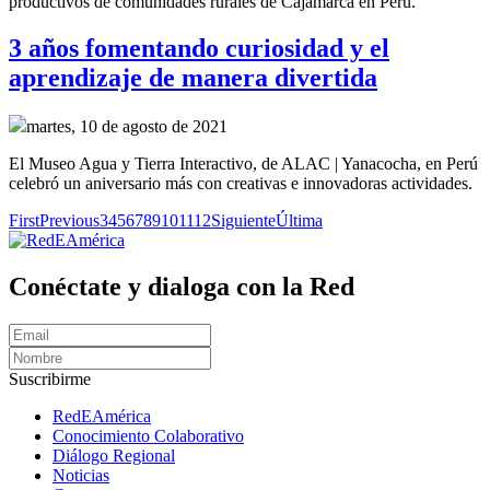
productivos de comunidades rurales de Cajamarca en Perú.
3 años fomentando curiosidad y el
aprendizaje de manera divertida
martes, 10 de agosto de 2021
El Museo Agua y Tierra Interactivo, de ALAC | Yanacocha, en Perú
celebró un aniversario más con creativas e innovadoras actividades.
First
Previous
3
4
5
6
7
8
9
10
11
12
Siguiente
Última
Conéctate y dialoga con la Red
Suscribirme
RedEAmérica
Conocimiento Colaborativo
Diálogo Regional
Noticias