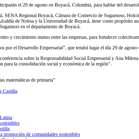
iparán el 29 de agosto en Boyacá, Colombia, para hablar del desarroll
á, SENA Regional Boyacá, Cámara de Comercio de Sogamoso, Holcim (
caldía de Nobsa y la Universidad de Boyacá, tiene como propósito aun
el Sugamuxi en el departamento de Boyacá.
ro y crecimiento mutuo entre las empresas, para fortalecer colectivament
s por el Desarrollo Empresarial”, que tendrá lugar el día 29 de agost
 conferencia sobre la Responsabilidad Social Empresarial y Ana Milen
ón para la consolidación social y económica de la región".
las matemáticas de primaria”
 Castilla
 Latina
sostenibles
tilla
la promoción de comunidades sostenibles