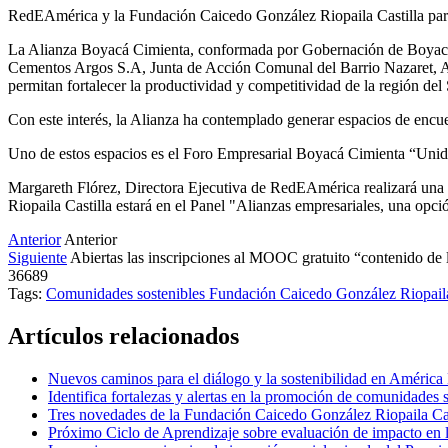
RedEAmérica y la Fundación Caicedo González Riopaila Castilla partic
La Alianza Boyacá Cimienta, conformada por Gobernación de Boyac
Cementos Argos S.A, Junta de Acción Comunal del Barrio Nazaret, Al
permitan fortalecer la productividad y competitividad de la región d
Con este interés, la Alianza ha contemplado generar espacios de encuent
Uno de estos espacios es el Foro Empresarial Boyacá Cimienta “Unido
Margareth Flórez, Directora Ejecutiva de RedEAmérica realizará una
Riopaila Castilla estará en el Panel "Alianzas empresariales, una opci
Anterior
Anterior
Siguiente
Abiertas las inscripciones al MOOC gratuito “contenido de 
36689
Tags:
Comunidades sostenibles
Fundación Caicedo González Riopaila
Artículos relacionados
Nuevos caminos para el diálogo y la sostenibilidad en América
Identifica fortalezas y alertas en la promoción de comunidades 
Tres novedades de la Fundación Caicedo González Riopaila Cas
Próximo Ciclo de Aprendizaje sobre evaluación de impacto en 