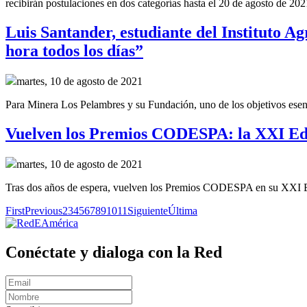
recibirán postulaciones en dos categorías hasta el 20 de agosto de 202
Luis Santander, estudiante del Instituto 
hora todos los días”
martes, 10 de agosto de 2021
Para Minera Los Pelambres y su Fundación, uno de los objetivos esenci
Vuelven los Premios CODESPA: la XXI Edic
martes, 10 de agosto de 2021
Tras dos años de espera, vuelven los Premios CODESPA en su XXI Edic
First
Previous
2
3
4
5
6
7
8
9
10
11
Siguiente
Última
Conéctate y dialoga con la Red